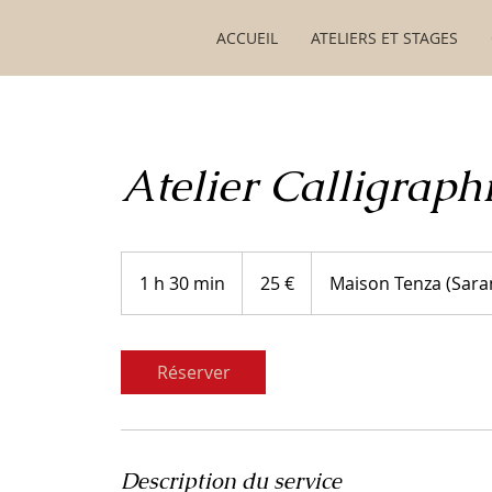
ACCUEIL
ATELIERS ET STAGES
Atelier Calligraph
25
euros
1 h 30 min
1
25 €
Maison Tenza (Sara
3
0
m
Réserver
i
n
Description du service