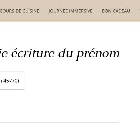
COURS DE CUISINE
JOURNEE IMMERSIVE
BON CADEAU
ie écriture du prénom
n 45770)