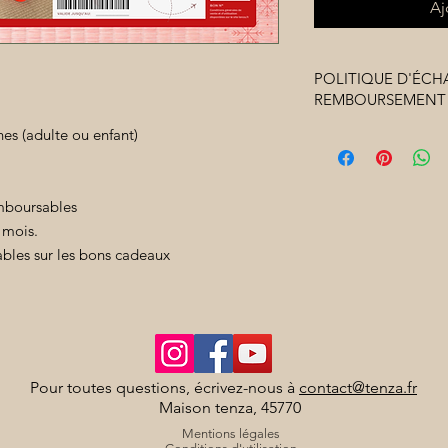
Aj
POLITIQUE D'ÉCH
REMBOURSEMENT
nes (adulte ou enfant)
Les bons cadeaux ne
Ils sont valables pen
Les différents codes
l'achat d'un bon cad
mboursables
Les bons cadeaux pe
 mois.
personne (nous cont
bles sur les bons cadeaux
Pour toutes questions, écrivez-nous à
contact@tenza.fr
Maison tenza, 45770
Mentions légales