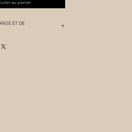
outer au panier
ANGE ET DE
 sont pas remboursables.
dant 6 mois.
 promo ne sont pas valables pour
eau.
uvent être cédés à une autre
acter en amont)