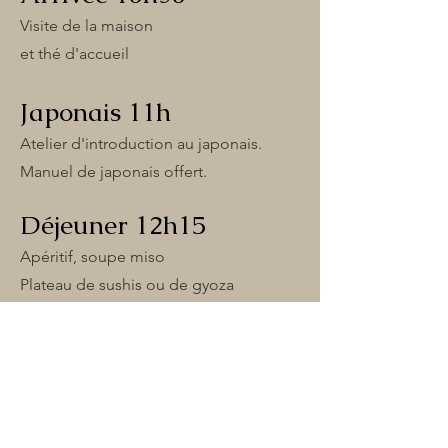
Visite de la maison
et thé d'accueil
Japonais 11h
Atelier d'introduction au japonais.
Manuel de japonais offert.
Déjeuner 12h15
Apéritif, soupe miso
Plateau de sushis ou de gyoza
Dessert et boissons
Temps libre 14h
Profitez de notre bibliothèque de
livres, mangas et jeux thème Japon