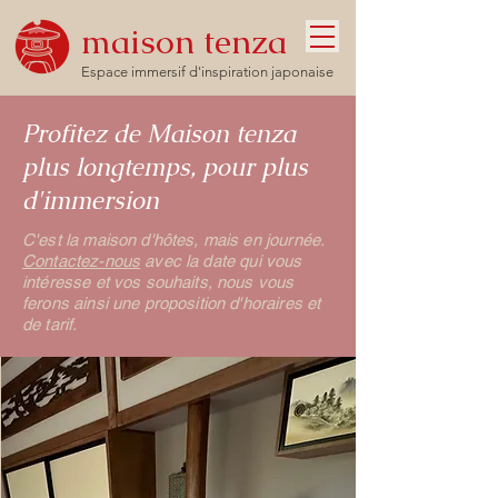
maison tenza
Espace immersif d'inspiration japonaise
Profitez de Maison tenza
plus longtemps, pour plus
d'immersion
C'est la maison d'hôtes, mais en journée.
Contactez-nous
avec la date qui vous
intéresse et vos souhaits, nous vous
ferons ainsi une proposition d'horaires et
de tarif.