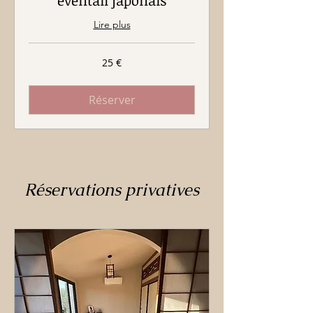
éventail japonais
Lire plus
25
25 €
euros
Réserver
Réservations privatives