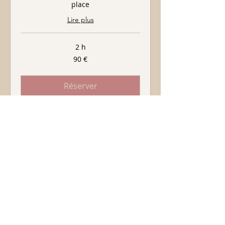
place
Lire plus
2 h
90
90 €
euros
Réserver