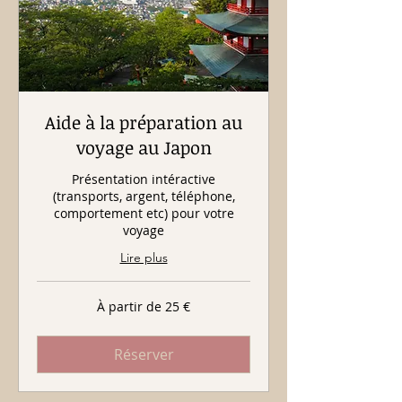
Aide à la préparation au
voyage au Japon
Présentation intéractive
(transports, argent, téléphone,
comportement etc) pour votre
voyage
Lire plus
À
À partir de 25 €
partir
de
25
euros
Réserver