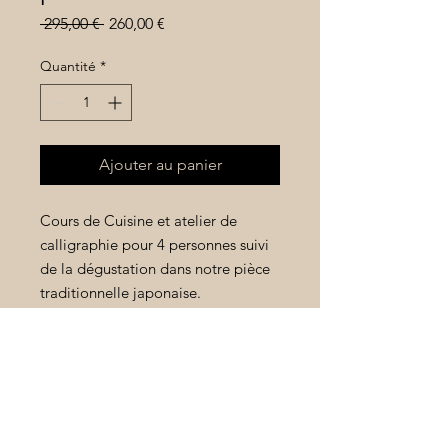
Prix
Prix
 295,00 € 
260,00 €
original
promotionnel
Quantité
*
Ajouter au panier
Cours de Cuisine et atelier de
calligraphie pour 4 personnes suivi
de la dégustation dans notre pièce
traditionnelle japonaise.