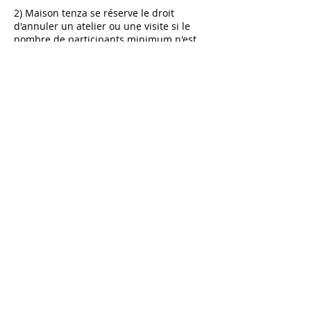
2) Maison tenza se réserve le droit
d'annuler un atelier ou une visite si le
nombre de participants minimum n'est
pas atteint (3 participants pour les
ateliers et 5 participants pour les visites).
NB: La maison est située dans un
quartier résidentiel calme. Elle est
unique et fragile, nous nous réservons le
droit de ne pas vous accepter ou de vous
demander de quitter les lieux si votre
comportement nous parait inapproprié.
Toute dégradation intentionnelle sera à
votre charge.
Coordonnées