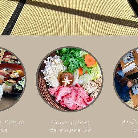
s Deluxe
Cours privée
Ateli
c
ace
de cuisine 3h