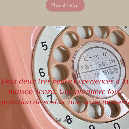
Plus d'infos
Déjà deux très belles expériences à la
maison Tenza. Une première fois,
gustation de sushis, une vraie merveille
Sakura D