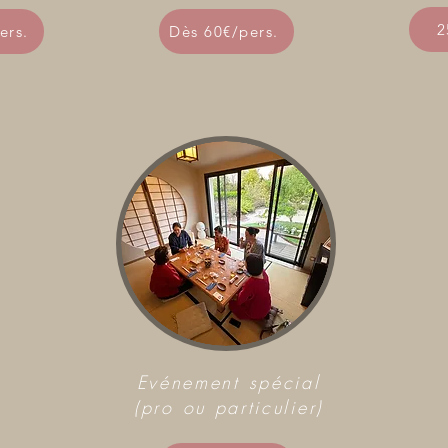
2
ers.
Dès 60€/pers.
Evénement spécial
(pro ou particulier)