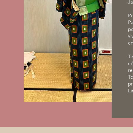
Ja
Po
Pa
po
vi
en
Te
m'
re
To
pr
Li