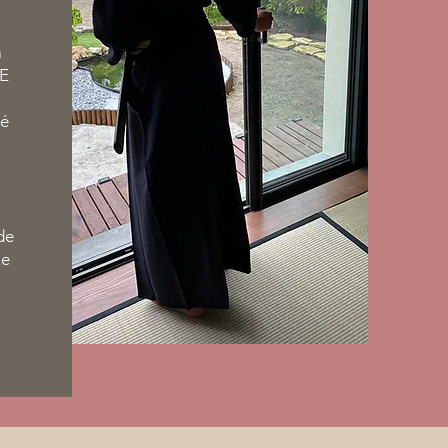
à
LE
mé
de
le